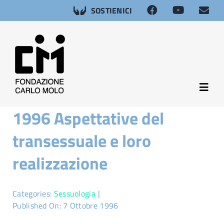
Salta
SOSTIENICI
al
contenuto
Toggl
Navig
1996 Aspettative del
About
transessuale e loro
Neuroscienze
realizzazione
Afasia
Categories:
Sessuologia
|
Published On: 7 Ottobre 1996
Salute sessuale