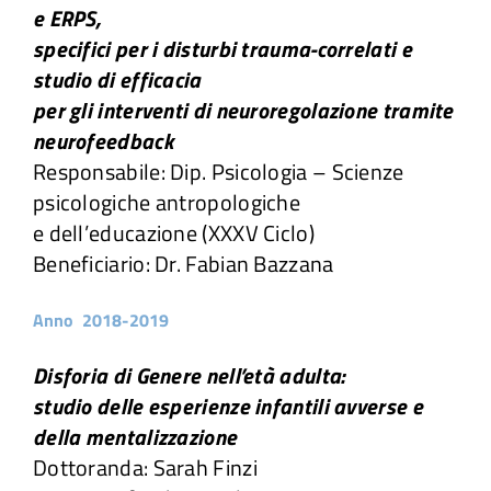
e ERPS,
Attività
specifici per i disturbi trauma-correlati e
studio di efficacia
per gli interventi di neuroregolazione tramite
Ricerche
neurofeedback
Responsabile: Dip. Psicologia – Scienze
Convegni e articoli
psicologiche antropologiche
e dell’educazione (XXXV Ciclo)
Beneficiario: Dr. Fabian Bazzana
Anno 2018-2019
Disforia di Genere nell’età adulta:
studio delle esperienze infantili avverse e
della mentalizzazione
Dottoranda: Sarah Finzi