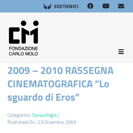
Salta
SOSTIENICI
al
contenuto
Toggl
Navig
2009 – 2010 RASSEGNA
About
CINEMATOGRAFICA “Lo
Neuroscienze
sguardo di Eros”
Afasia
Categories:
Sessuologia
|
Published On: 23 Dicembre 2009
Salute sessuale