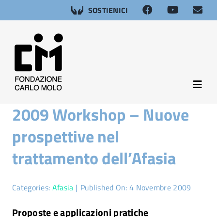
Salta
SOSTIENICI
al
contenuto
Toggl
Navig
2009 Workshop – Nuove
About
prospettive nel
Neuroscienze
trattamento dell’Afasia
Afasia
Categories:
Afasia
|
Published On: 4 Novembre 2009
Salute sessuale
Proposte e applicazioni pratiche