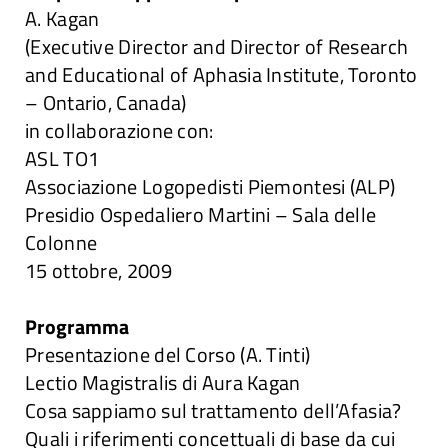
A. Kagan
Attività
(Executive Director and Director of Research
and Educational of Aphasia Institute, Toronto
– Ontario, Canada)
Ricerche
in collaborazione con:
ASL TO1
Convegni e articoli
Associazione Logopedisti Piemontesi (ALP)
Presidio Ospedaliero Martini – Sala delle
Colonne
15 ottobre, 2009
Programma
Presentazione del Corso (A. Tinti)
Lectio Magistralis di Aura Kagan
Cosa sappiamo sul trattamento dell’Afasia?
Quali i riferimenti concettuali di base da cui