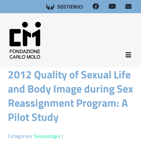
Salta
SOSTIENICI
al
contenuto
Toggl
Navig
2012 Quality of Sexual Life
About
and Body Image during Sex
Neuroscienze
Reassignment Program: A
Pilot Study
Afasia
Salute sessuale
Categories:
Sessuologia
|