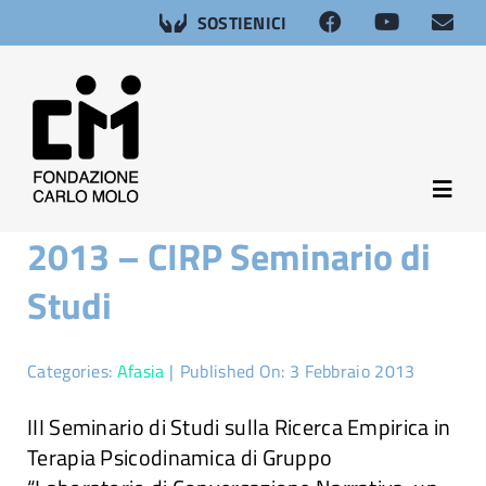
Salta
SOSTIENICI
al
contenuto
Toggl
Navig
2013 – CIRP Seminario di
About
Studi
Neuroscienze
Categories:
Afasia
|
Published On: 3 Febbraio 2013
Afasia
III Seminario di Studi sulla Ricerca Empirica in
Terapia Psicodinamica di Gruppo
Salute sessuale