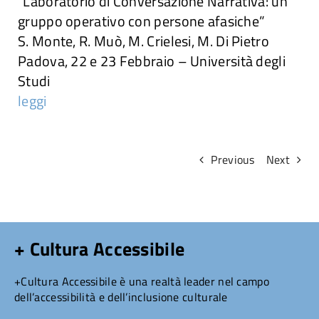
“Laboratorio di Conversazione Narrativa: un
gruppo operativo con persone afasiche”
Attività
S. Monte, R. Muò, M. Crielesi, M. Di Pietro
Padova, 22 e 23 Febbraio – Università degli
Ricerche
Studi
leggi
Convegni e articoli
Previous
Next
+ Cultura Accessibile
+Cultura Accessibile è una realtà leader nel campo
dell’accessibilità e dell’inclusione culturale