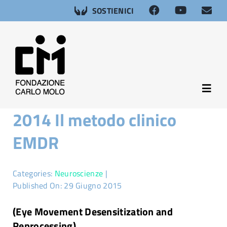
Salta
SOSTIENICI
al
contenuto
Toggl
Navig
2014 Il metodo clinico
About
EMDR
Neuroscienze
Categories:
Neuroscienze
|
Afasia
Published On: 29 Giugno 2015
(Eye Movement Desensitization and
Salute sessuale
Reprocessing)