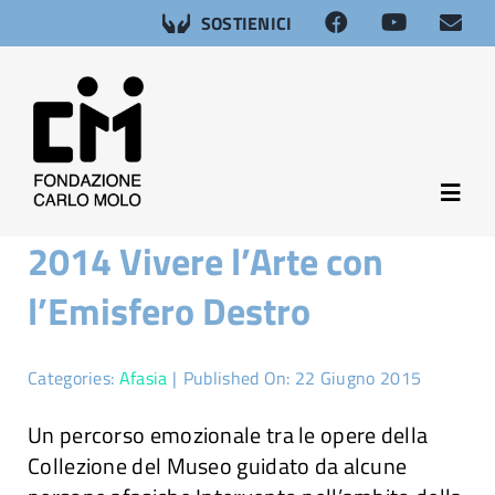
Salta
SOSTIENICI
al
contenuto
Toggl
Navig
2014 Vivere l’Arte con
About
l’Emisfero Destro
Neuroscienze
Categories:
Afasia
|
Published On: 22 Giugno 2015
Afasia
Un percorso emozionale tra le opere della
Collezione del Museo guidato da alcune
Salute sessuale