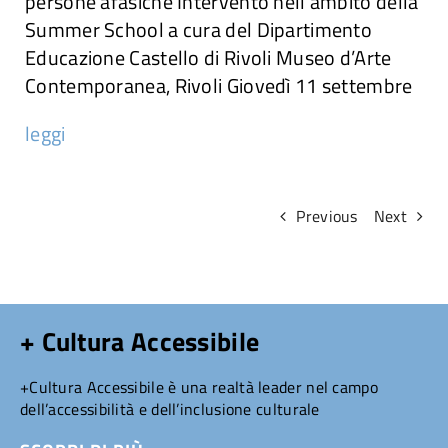
persone afasiche Intervento nell’ambito della
Summer School a cura del Dipartimento
Attività
Educazione Castello di Rivoli Museo d’Arte
Contemporanea, Rivoli Giovedì 11 settembre
Ricerche
leggi
Convegni e articoli
Previous
Next
+ Cultura Accessibile
+Cultura Accessibile è una realtà leader nel campo
dell’accessibilità e dell’inclusione culturale