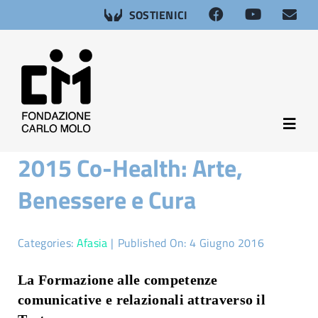
Salta
SOSTIENICI
al
contenuto
Toggl
Navig
2015 Co-Health: Arte,
About
Benessere e Cura
Neuroscienze
Categories:
Afasia
|
Published On: 4 Giugno 2016
Afasia
La Formazione alle competenze
comunicative e relazionali attraverso il
Salute sessuale