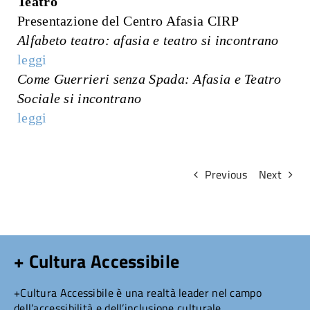
Teatro
Presentazione del Centro Afasia CIRP
Attività
Alfabeto teatro: afasia e teatro si incontrano
leggi
Ricerche
Come Guerrieri senza Spada: Afasia e Teatro
Sociale si incontrano
Convegni e articoli
leggi
Previous
Next
+ Cultura Accessibile
+Cultura Accessibile è una realtà leader nel campo
dell’accessibilità e dell’inclusione culturale