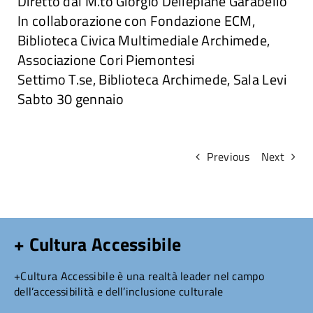
Diretto dal M.to Giorgio Dellepiane Garabello
In collaborazione con Fondazione ECM,
Attività
Biblioteca Civica Multimediale Archimede,
Associazione Cori Piemontesi
Ricerche
Settimo T.se, Biblioteca Archimede, Sala Levi
Sabto 30 gennaio
Convegni e articoli
Previous
Next
+ Cultura Accessibile
+Cultura Accessibile è una realtà leader nel campo
dell’accessibilità e dell’inclusione culturale