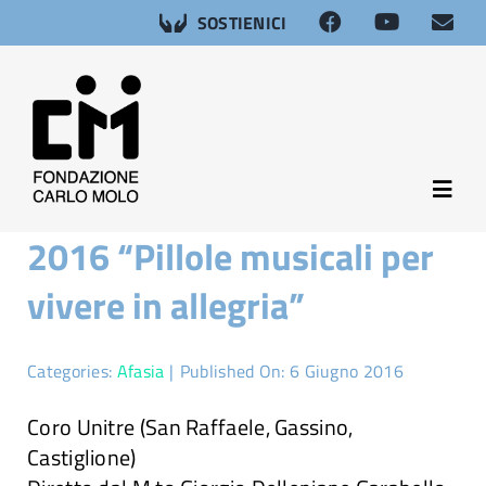
Salta
SOSTIENICI
al
contenuto
Toggl
Navig
2016 “Pillole musicali per
About
vivere in allegria”
Neuroscienze
Categories:
Afasia
|
Published On: 6 Giugno 2016
Afasia
Coro Unitre (San Raffaele, Gassino,
Castiglione)
Salute sessuale