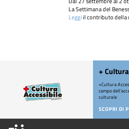
Dal 27 settembre al 2 o
La Settimana del Beness
Leggi
il contributo dell
+ Cultura
+Cultura Access
campo dell’acce
culturale
SCOPRI DI P