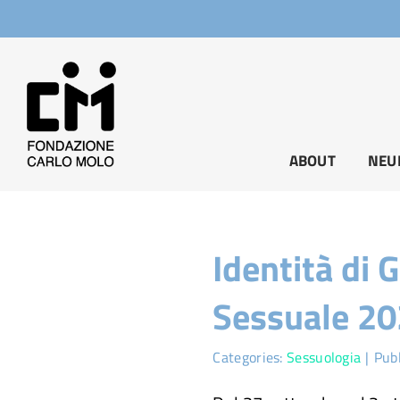
Salta
al
contenuto
ABOUT
NEU
Identità di
Sessuale 2
Categories:
Sessuologia
|
Pub