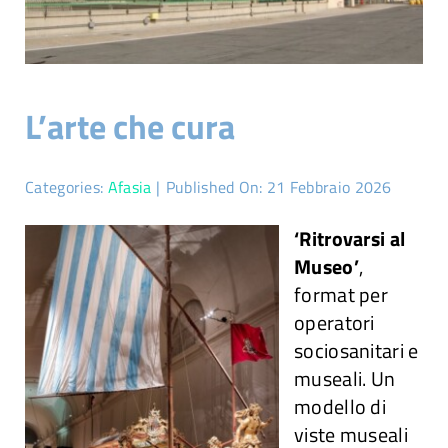
Attività
Ricerche
L’arte che cura
Convegni e articoli
Categories:
Afasia
|
Published On: 21 Febbraio 2026
‘Ritrovarsi al
Museo’
,
format per
operatori
sociosanitari e
museali. Un
modello di
viste museali