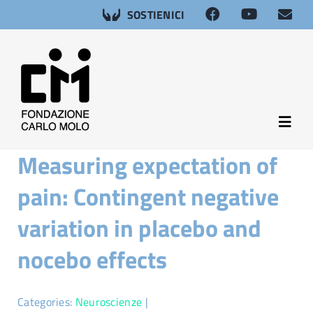
Salta
SOSTIENICI
al
contenuto
Toggl
Navig
Measuring expectation of
About
pain: Contingent negative
Neuroscienze
variation in placebo and
nocebo effects
Afasia
Salute sessuale
Categories:
Neuroscienze
|