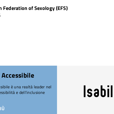
n Federation of Sexology (EFS)
6
 Accessibile
ibile è una realtà leader nel
ssibilità e dell’inclusione
IÙ