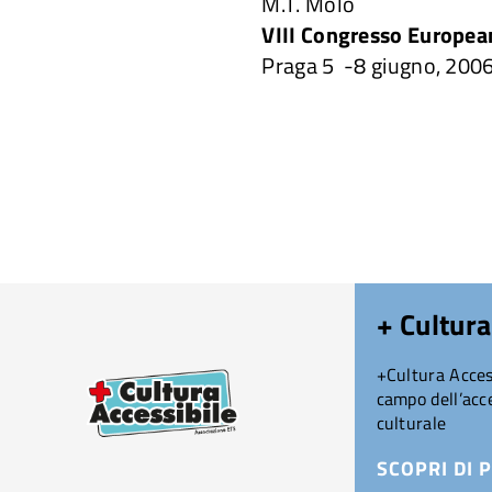
M.T. Molo
VIII Congresso Europea
Praga 5 -8 giugno, 200
+ Cultura
+Cultura Access
campo dell’acce
culturale
SCOPRI DI P