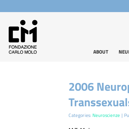
Salta
al
contenuto
ABOUT
NEU
2006 Neurop
Transsexual
Categories:
Neuroscienze
|
Pu