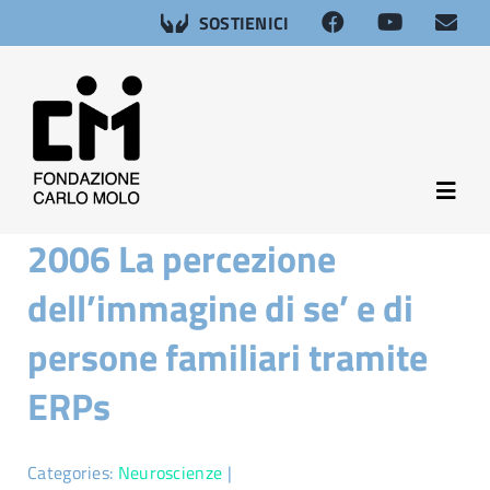
Salta
SOSTIENICI
al
contenuto
Toggl
Navig
2006 La percezione
About
dell’immagine di se’ e di
Neuroscienze
persone familiari tramite
ERPs
Afasia
Salute sessuale
Categories:
Neuroscienze
|