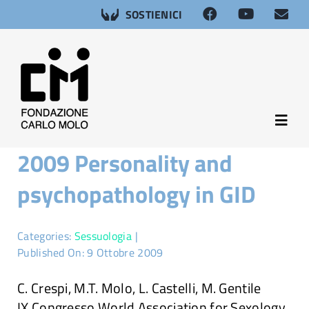
Salta
SOSTIENICI
al
contenuto
Toggl
Navig
2009 Personality and
About
psychopathology in GID
Neuroscienze
Categories:
Sessuologia
|
Afasia
Published On: 9 Ottobre 2009
C. Crespi, M.T. Molo, L. Castelli, M. Gentile
Salute sessuale
IX Congresso World Association for Sexology