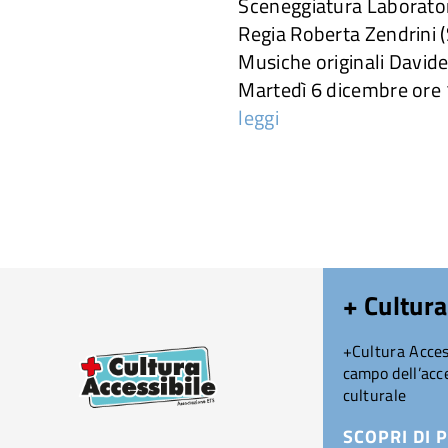
Sceneggiatura Laboratori
Regia Roberta Zendrini 
Musiche originali David
Martedì 6 dicembre ore
leggi
+ Cultura
+Cultura Access
campo dell’acce
culturale
SCOPRI DI P