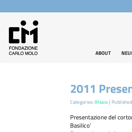
Salta
al
contenuto
ABOUT
NEU
2011 Presen
Categories:
Afasia
|
Published
Presentazione del cort
Basilico’