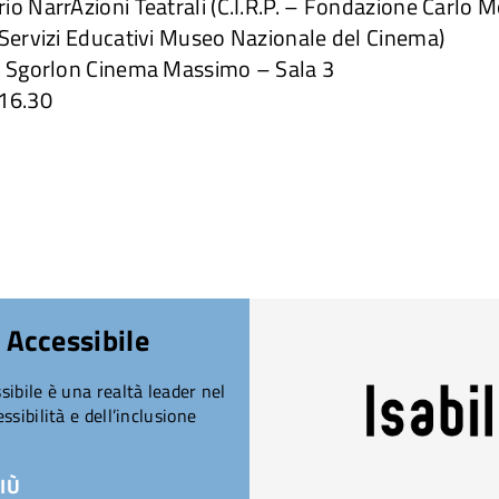
o NarrAzioni Teatrali (C.I.R.P. – Fondazione Carlo M
(Servizi Educativi Museo Nazionale del Cinema)
e Sgorlon Cinema Massimo – Sala 3
 16.30
 Accessibile
ibile è una realtà leader nel
ssibilità e dell’inclusione
IÙ