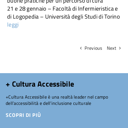
buone pratiche per un percorso di cura”
21 e 28 gennaio – Facoltà di Infermieristica e
Attività
di Logopedia – Università degli Studi di Torino
leggi
Ricerche
Convegni e articoli
Previous
Next
+ Cultura Accessibile
+Cultura Accessibile è una realtà leader nel campo
dell’accessibilità e dell’inclusione culturale
SCOPRI DI PIÙ