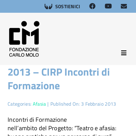
Salta
SOSTIENICI
al
contenuto
Toggl
Navig
2013 – CIRP Incontri di
About
Formazione
Neuroscienze
Categories:
Afasia
|
Published On: 3 Febbraio 2013
Afasia
Incontri di Formazione
nell’ambito del Progetto: “Teatro e afasia:
Salute sessuale