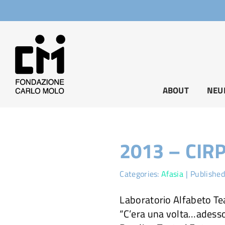
Salta
al
contenuto
ABOUT
NEU
2013 – CIRP
Categories:
Afasia
|
Published
Laboratorio Alfabeto Te
“C’era una volta…adesso