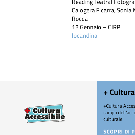
Reading Teatral Fotograf
Calogera Ficarra, Sonia M
Rocca
13 Gennaio – CIRP
locandina
+ Cultura
+Cultura Access
campo dell’acce
culturale
SCOPRI DI P