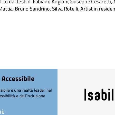
ico dai testi di Fabiano Angioni,Giuseppe Cesaretti,
attia, Bruno Sandrino, Silva Rotelli, Artist in reside
 Accessibile
ibile è una realtà leader nel
ssibilità e dell’inclusione
IÙ